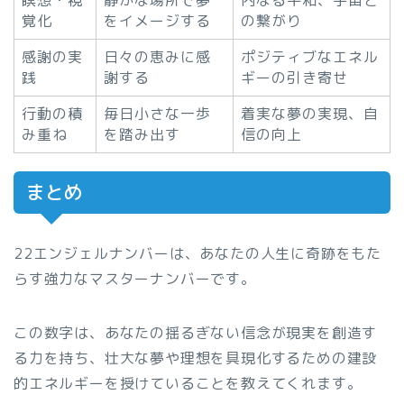
瞑想・視
静かな場所で夢
内なる平和、宇宙と
覚化
をイメージする
の繋がり
感謝の実
日々の恵みに感
ポジティブなエネル
践
謝する
ギーの引き寄せ
行動の積
毎日小さな一歩
着実な夢の実現、自
み重ね
を踏み出す
信の向上
まとめ
22エンジェルナンバーは、あなたの人生に奇跡をもた
らす強力なマスターナンバーです。
この数字は、あなたの揺るぎない信念が現実を創造す
る力を持ち、壮大な夢や理想を具現化するための建設
的エネルギーを授けていることを教えてくれます。