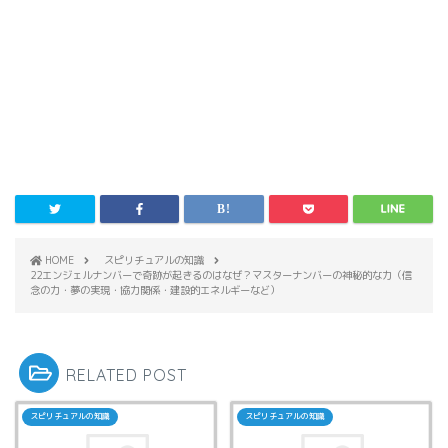
HOME
スピリチュアルの知識
22エンジェルナンバーで奇跡が起きるのはなぜ？マスターナンバーの神秘的な力（信
念の力・夢の実現・協力関係・建設的エネルギーなど）
RELATED POST
スピリチュアルの知識
スピリチュアルの知識