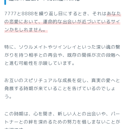
7777と8888を繰り返し目にするとき、それは
あなた
の恋愛において、運命的な出会いが近づいているサイ
ンかもしれません。
特に、ソウルメイトやツインレイといった深い魂の繋
がりを持つ相手との再会や、既存の関係が次の段階へ
と進む可能性を示唆しています。
お互いのスピリチュアルな成長を促し、真実の愛へと
発展する時期が来ていることを告げているのでしょ
う。
この時期は、心を開き、新しい人との出会いや、パー
トナーとの絆を深めるための努力を惜しまないことが