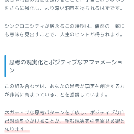
をさらに強化し、より深い洞察を得られるはずです。
シンクロニシティが増えるこの時期は、偶然の一致に
も意味を見出すことで、人生のヒントが得られます。
思考の現実化とポジティブなアファメーショ
ン
この組み合わせは、あなたの思考が現実を創造する力
が非常に高まっていることを強調しています。
ネガティブな思考パターンを手放し、ポジティブな自
己対話を心がけることが、望む現実を引き寄せる鍵と
なります。