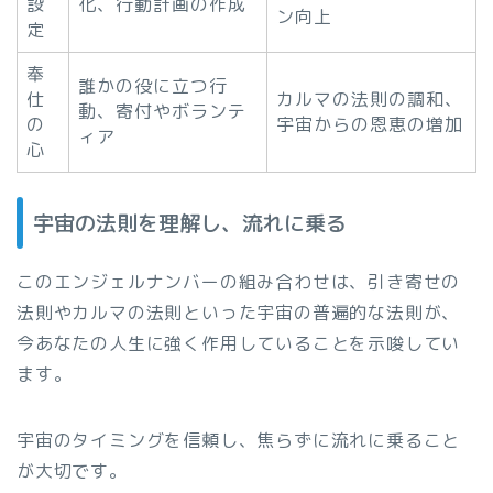
設
化、行動計画の作成
ン向上
定
奉
誰かの役に立つ行
仕
カルマの法則の調和、
動、寄付やボランテ
の
宇宙からの恩恵の増加
ィア
心
宇宙の法則を理解し、流れに乗る
このエンジェルナンバーの組み合わせは、引き寄せの
法則やカルマの法則といった宇宙の普遍的な法則が、
今あなたの人生に強く作用していることを示唆してい
ます。
宇宙のタイミングを信頼し、焦らずに流れに乗ること
が大切です。