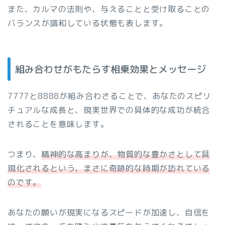
また、カルマの法則や、与えることと受け取ることの
バランスが調和している状態も表します。
組み合わせがもたらす相乗効果とメッセージ
7777と8888が組み合わさることで、あなたのスピリ
チュアルな成長と、現実世界での具体的な成功が統合
されることを意味します。
つまり、
精神的な高まりが、物質的な豊かさとして具
現化されるという、まさに奇跡的な時期が訪れている
のです。
あなたの願いが現実になるスピードが加速し、自信を