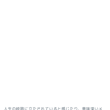
人生の岐路に立たされていると感じたり、意味深いメ