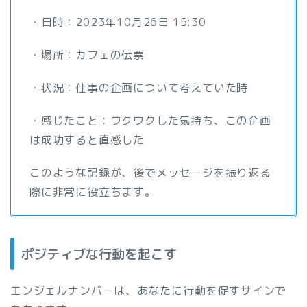
・日時：2023年10月26日 15:30
・場所：カフェの伝票
・状況：仕事の企画について考えていた時
・感じたこと：ワクワクした気持ち、この企画
は成功すると直感した
このような記録が、後でメッセージを振り返る
際に非常に役立ちます。
ポジティブな行動を起こす
エンジェルナンバーは、あなたに行動を促すサインで