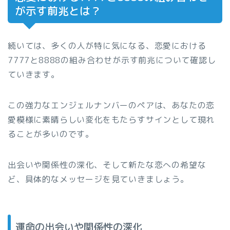
が示す前兆とは？
続いては、多くの人が特に気になる、恋愛における
7777と8888の組み合わせが示す前兆について確認し
ていきます。
この強力なエンジェルナンバーのペアは、あなたの恋
愛模様に素晴らしい変化をもたらすサインとして現れ
ることが多いのです。
出会いや関係性の深化、そして新たな恋への希望な
ど、具体的なメッセージを見ていきましょう。
運命の出会いや関係性の深化