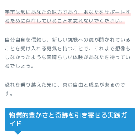
宇宙は常にあなたの味方であり、あなたをサポートす
るために存在していることを忘れないでください。
自分自身を信頼し、新しい挑戦への扉が開かれている
ことを受け入れる勇気を持つことで、これまで想像も
しなかったような素晴らしい体験があなたを待ってい
るでしょう。
恐れを乗り越えた先に、真の自由と成長があるので
す。
物質的豊かさと奇跡を引き寄せる実践ガ
イド