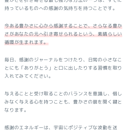
豊かさを引き寄せる最も強力な方法の一つは、すでに
持っているものへの感謝の気持ちを持つことです。
今ある豊かさに心から感謝することで、さらなる豊か
さがあなたの元へ引き寄せられるという、素晴らしい
循環が生まれます。
毎日、感謝のジャーナルをつけたり、日常の小さなこ
とにも「ありがとう」と口に出したりする習慣を取り
入れてみてください。
与えることと受け取ることのバランスを意識し、惜し
みなく与える心を持つことも、豊かさの扉を開く鍵と
なります。
感謝のエネルギーは、宇宙にポジティブな波動を送