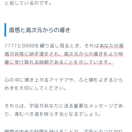
と促しているのです。
直感と高次元からの導き
7777と8888を繰り返し見るとき、それは
あなたの直
感が非常に研ぎ澄まされ、高次元からの導きをより明
確に受け取れる時期であることを示しています。
心の中に湧き上がるアイデアや、ふと頭をよぎるひら
めきを大切にしてください。
それらは、宇宙があなたに送る重要なメッセージであ
り、進むべき道を照らす光となるでしょう。
瞑想や内省の時間を設けることで、宇宙とのつながり