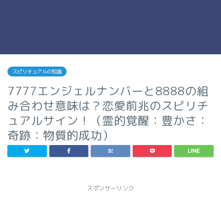
スピリチュアルの知識
7777エンジェルナンバーと8888の組
み合わせ意味は？恋愛前兆のスピリチ
ュアルサイン！（霊的覚醒：豊かさ：
奇跡：物質的成功）
スポンサーリンク