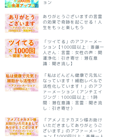
ョン
ありがとうございますの言霊
の効果で奇跡を起こせる！人
生をもっと楽しもう
「ツイてる」のアファーメー
ション【1000回以上：斎藤一
人さん：言霊：女性の声：開
運浄化：引き寄せ：潜在意
識：聞き流し】
「私はどんどん健康で元気に
なっています！細胞レベルで
活性化しています！」のアフ
ァーメーション（アンチエイ
ジング：1000回以上：1時
間：潜在意識：言霊：聞き流
し：引き寄せ）
「アメノミナカヌシ様お助け
いただきましてありがとうご
ざいます」のアファーメーシ
ョン【1000回以上：斎藤一人