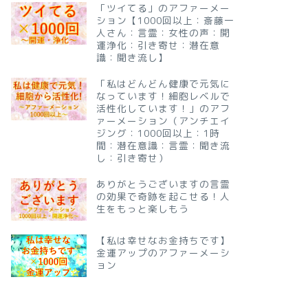
「ツイてる」のアファーメー
ション【1000回以上：斎藤一
人さん：言霊：女性の声：開
運浄化：引き寄せ：潜在意
識：聞き流し】
「私はどんどん健康で元気に
なっています！細胞レベルで
活性化しています！」のアフ
ァーメーション（アンチエイ
ジング：1000回以上：1時
間：潜在意識：言霊：聞き流
し：引き寄せ）
ありがとうございますの言霊
の効果で奇跡を起こせる！人
生をもっと楽しもう
【私は幸せなお金持ちです】
金運アップのアファーメーシ
ョン