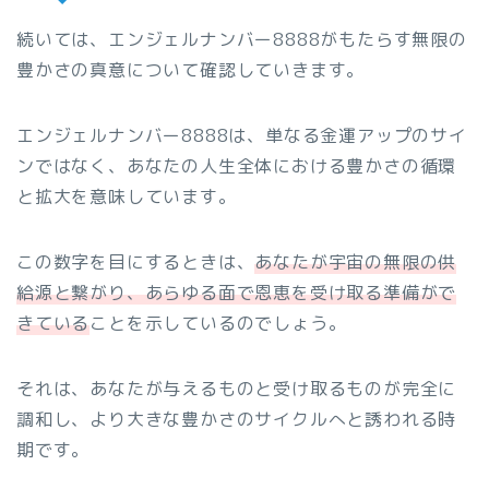
続いては、エンジェルナンバー8888がもたらす無限の
豊かさの真意について確認していきます。
エンジェルナンバー8888は、単なる金運アップのサイ
ンではなく、あなたの人生全体における豊かさの循環
と拡大を意味しています。
この数字を目にするときは、
あなたが宇宙の無限の供
給源と繋がり、あらゆる面で恩恵を受け取る準備がで
きている
ことを示しているのでしょう。
それは、あなたが与えるものと受け取るものが完全に
調和し、より大きな豊かさのサイクルへと誘われる時
期です。