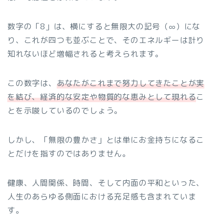
数字の「8」は、横にすると無限大の記号（∞）にな
り、これが四つも並ぶことで、そのエネルギーは計り
知れないほど増幅されると考えられます。
この数字は、
あなたがこれまで努力してきたことが実
を結び、経済的な安定や物質的な恵みとして現れる
こ
とを示唆しているのでしょう。
しかし、「無限の豊かさ」とは単にお金持ちになるこ
とだけを指すのではありません。
健康、人間関係、時間、そして内面の平和といった、
人生のあらゆる側面における充足感も含まれていま
す。