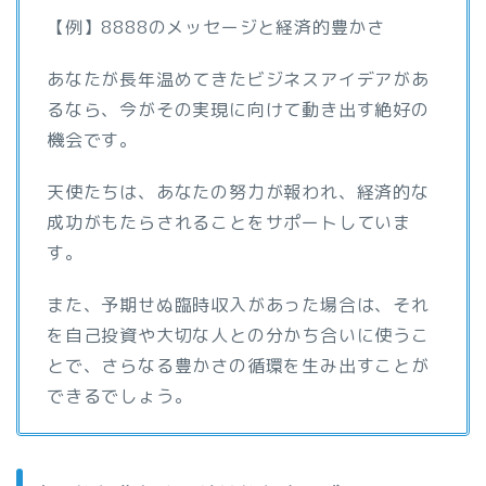
【例】8888のメッセージと経済的豊かさ
あなたが長年温めてきたビジネスアイデアがあ
るなら、今がその実現に向けて動き出す絶好の
機会です。
天使たちは、あなたの努力が報われ、経済的な
成功がもたらされることをサポートしていま
す。
また、予期せぬ臨時収入があった場合は、それ
を自己投資や大切な人との分かち合いに使うこ
とで、さらなる豊かさの循環を生み出すことが
できるでしょう。