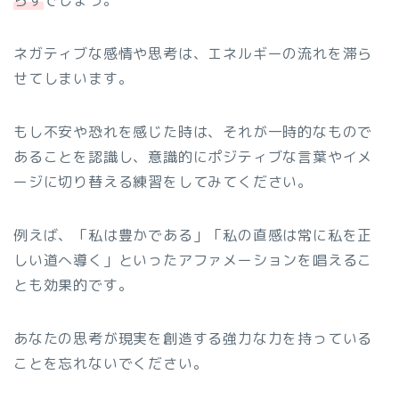
ネガティブな感情や思考は、エネルギーの流れを滞ら
せてしまいます。
もし不安や恐れを感じた時は、それが一時的なもので
あることを認識し、意識的にポジティブな言葉やイメ
ージに切り替える練習をしてみてください。
例えば、「私は豊かである」「私の直感は常に私を正
しい道へ導く」といったアファメーションを唱えるこ
とも効果的です。
あなたの思考が現実を創造する強力な力を持っている
ことを忘れないでください。