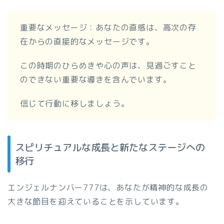
重要なメッセージ：あなたの直感は、高次の存
在からの直接的なメッセージです。
この時期のひらめきや心の声は、見過ごすこと
のできない重要な導きを含んでいます。
信じて行動に移しましょう。
スピリチュアルな成長と新たなステージへの
移行
エンジェルナンバー777は、あなたが精神的な成長の
大きな節目を迎えていることを示しています。