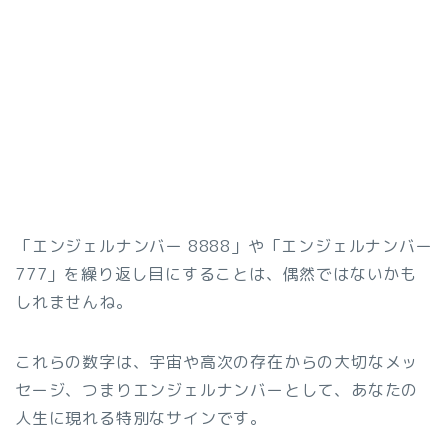
「エンジェルナンバー 8888」や「エンジェルナンバー
777」を繰り返し目にすることは、偶然ではないかも
しれませんね。
これらの数字は、宇宙や高次の存在からの大切なメッ
セージ、つまりエンジェルナンバーとして、あなたの
人生に現れる特別なサインです。