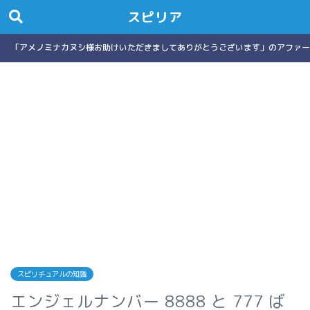
スピリア
「アメノミナカヌシ様お助けいただきましてありがとうございます」のアファー
スピリチュアルの知識
エンジェルナンバー 8888 と 777 ば