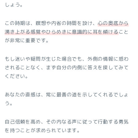
しょう。
この時期は、瞑想や内省の時間を設け、
心の奥底から
湧き上がる感覚やひらめきに意識的に耳を傾ける
こと
が非常に重要です。
もし迷いや疑問が生じた場合でも、外側の情報に惑わ
されることなく、まず自分の内側に答えを探してみて
ください。
あなたの直感は、常に最善の道を示してくれるでしょ
う。
自己信頼を高め、その内なる声に従って行動する勇気
を持つことが求められています。