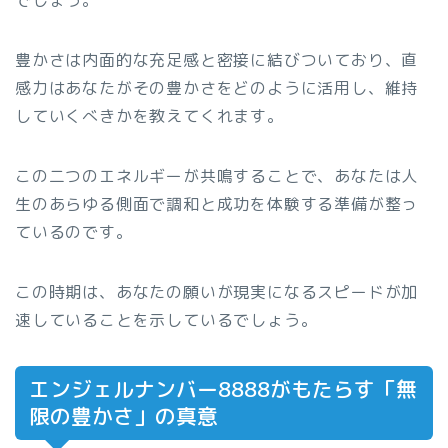
でしょう。
豊かさは内面的な充足感と密接に結びついており、直
感力はあなたがその豊かさをどのように活用し、維持
していくべきかを教えてくれます。
この二つのエネルギーが共鳴することで、あなたは人
生のあらゆる側面で調和と成功を体験する準備が整っ
ているのです。
この時期は、あなたの願いが現実になるスピードが加
速していることを示しているでしょう。
エンジェルナンバー8888がもたらす「無
限の豊かさ」の真意