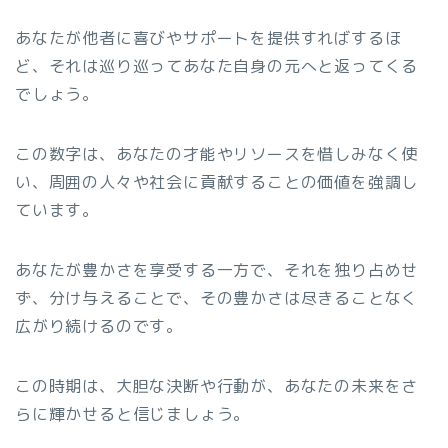
あなたが他者に喜びやサポートを提供すればするほ
ど、それは巡り巡ってあなた自身の元へと返ってくる
でしょう。
この数字は、あなたの才能やリソースを惜しみなく使
い、周囲の人々や社会に貢献することの価値を強調し
ています。
あなたが豊かさを享受する一方で、それを独り占めせ
ず、分け与えることで、その豊かさは尽きることなく
広がり続けるのです。
この時期は、大胆な決断や行動が、あなたの未来をさ
らに輝かせると信じましょう。