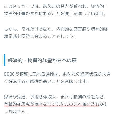
このメッセージは、あなたの努力が報われ、経済的・
物質的な豊かさが訪れることを強く示唆しています。
しかし、それだけでなく、内面的な充実感や精神的な
満足感も同時に高まることでしょう。
経済的・物質的な豊かさへの扉
8888が頻繁に現れる時期は、あなたの経済状況が大き
く好転する可能性が高いことを意味します。
昇給や昇進、予期せぬ収入、または投資の成功など、
金銭的な恩恵が様々な形であなたの元へ舞い込む
かも
しれません。