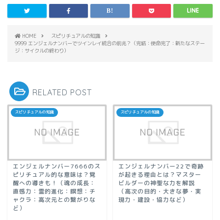
HOME
スピリチュアルの知識
9999 エンジェルナンバーでツインレイ統合の前兆？（完結：使命完了：新たなステー
ジ：サイクルの終わり）
RELATED POST
スピリチュアルの知識
スピリチュアルの知識
エンジェルナンバー7666のス
エンジェルナンバー22で奇跡
ピリチュアル的な意味は？覚
が起きる理由とは？マスター
醒への導きも！（魂の成長：
ビルダーの神聖な力を解説
直感力：霊的進化：瞑想：チ
（高次の目的・大きな夢・実
ャクラ：高次元との繋がりな
現力・建設・協力など）
ど）