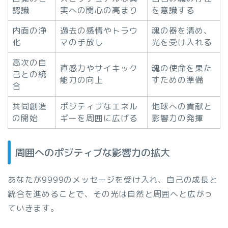
認識
実への関心の高まり
を意識する
内面の浄
過去の感情やトラウ
魂の器を清め、
化
マの手放し
光を受け入れる
高次の自
直感力やサイキック
魂の使命を果た
己との統
能力の向上
すための準備
合
共同創造
ポジティブなエネル
地球への貢献と
の開始
ギーを周囲に広げる
影響力の発揮
周囲へのポジティブな影響力の拡大
あなたが9999のメッセージを受け入れ、自己の成長と
統合を進めることで、その光は自然と周囲へと広がっ
ていきます。