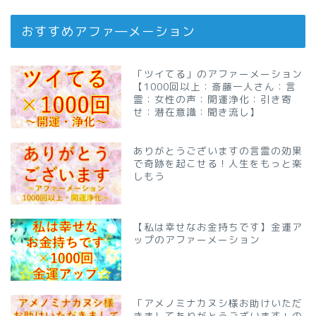
おすすめアファ―メーション
「ツイてる」のアファーメーション
【1000回以上：斎藤一人さん：言
霊：女性の声：開運浄化：引き寄
せ：潜在意識：聞き流し】
ありがとうございますの言霊の効果
で奇跡を起こせる！人生をもっと楽
しもう
【私は幸せなお金持ちです】金運ア
ップのアファーメーション
「アメノミナカヌシ様お助けいただ
きましてありがとうございます」の