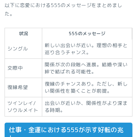
以下に恋愛における555のメッセージをまとめまし
た。
状況
555のメッセージ
新しい出会いが近い。理想の相手と
シングル
巡り合うチャンス。
関係が次の段階へ進展。結婚や深い
交際中
絆で結ばれる可能性。
復縁のチャンスあり。ただし、新し
復縁希望
い関係性を築くことが前提。
ツインレイ/
出会いが近いか、関係性がより深ま
ソウルメイト
る時期。
仕事・金運における555が示す好転の兆