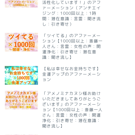
活性化しています！」のアフ
ァーメーション（アンチエイ
ジング：1000回以上：1時
間：潜在意識：言霊：聞き流
し：引き寄せ）
「ツイてる」のアファーメー
ション【1000回以上：斎藤一
人さん：言霊：女性の声：開
運浄化：引き寄せ：潜在意
識：聞き流し】
【私は幸せなお金持ちです】
金運アップのアファーメーシ
ョン
「アメノミナカヌシ様お助け
いただきましてありがとうご
ざいます」のアファーメーシ
ョン【1000回以上：斎藤一人
さん：言霊：女性の声：開運
浄化：引き寄せ：潜在意識：
聞き流し】