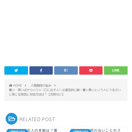
HOME
人間関係の悩み
暑い・寒いばかりいう人（口に出す人）は運気的に損！暑い寒いという人にうるさい
と感じる原因と対処方法は？【旦那など】
RELATED POST
嫌がらせする人の末路は？意
親や家族と合わないことのス
人間関係の悩み
人間関係の悩み