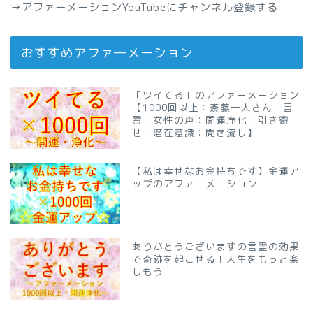
→
アファーメーションYouTubeにチャンネル登録する
おすすめアファ―メーション
「ツイてる」のアファーメーション
【1000回以上：斎藤一人さん：言
霊：女性の声：開運浄化：引き寄
せ：潜在意識：聞き流し】
【私は幸せなお金持ちです】金運ア
ップのアファーメーション
ありがとうございますの言霊の効果
で奇跡を起こせる！人生をもっと楽
しもう