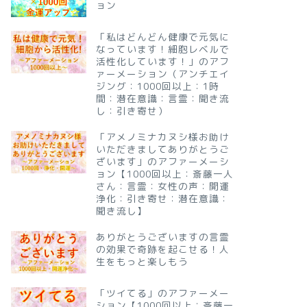
ョン
「私はどんどん健康で元気に
なっています！細胞レベルで
活性化しています！」のアフ
ァーメーション（アンチエイ
ジング：1000回以上：1時
間：潜在意識：言霊：聞き流
し：引き寄せ）
「アメノミナカヌシ様お助け
いただきましてありがとうご
ざいます」のアファーメーシ
ョン【1000回以上：斎藤一人
さん：言霊：女性の声：開運
浄化：引き寄せ：潜在意識：
聞き流し】
ありがとうございますの言霊
の効果で奇跡を起こせる！人
生をもっと楽しもう
「ツイてる」のアファーメー
ション【1000回以上：斎藤一