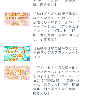
運浄化：引き寄せ：潜在意
識：聞き流し】
「私はどんどん健康で元気に
なっています！細胞レベルで
活性化しています！」のアフ
ァーメーション（アンチエイ
ジング：1000回以上：1時
間：潜在意識：言霊：聞き流
し：引き寄せ）
【私は幸せなお金持ちです】
金運アップのアファーメーシ
ョン
「アメノミナカヌシ様お助け
いただきましてありがとうご
ざいます」のアファーメーシ
ョン【1000回以上：斎藤一人
さん：言霊：女性の声：開運
浄化：引き寄せ：潜在意識：
聞き流し】