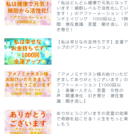
「私はどんどん健康で元気になって
います！細胞レベルで活性化してい
ます！」のアファーメーション（ア
ンチエイジング：1000回以上：1時
間：潜在意識：言霊：聞き流し：引
き寄せ）
【私は幸せなお金持ちです】金運ア
ップのアファーメーション
「アメノミナカヌシ様お助けいただ
きましてありがとうございます」の
アファーメーション【1000回以
上：斎藤一人さん：言霊：女性の
声：開運浄化：引き寄せ：潜在意
識：聞き流し】
ありがとうございますの言霊の効果
で奇跡を起こせる！人生をもっと楽
しもう