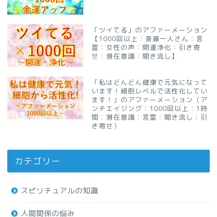
「ツイてる」のアファーメーション
【1000回以上：斎藤一人さん：言
霊：女性の声：開運浄化：引き寄
せ：潜在意識：聞き流し】
「私はどんどん健康で元気になって
います！細胞レベルで活性化してい
ます！」のアファーメーション（ア
ンチエイジング：1000回以上：1時
間：潜在意識：言霊：聞き流し：引
き寄せ）
カテゴリー
スピリチュアルの知識
人間関係の悩み