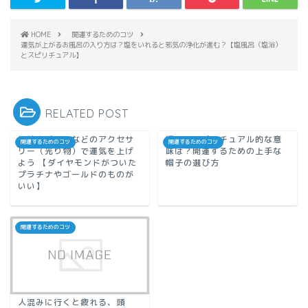
HOME
開運するためのコツ
運気が上がるお風呂の入り方は？塩をいれると邪気の浄化が進む？【塩風呂（塩浴）
とスピリチュアル】
RELATED POST
指輪やビアスなどのアクセサ
帽子のスピリチュアル的な意
開運するためのコツ
開運するためのコツ
リー（光り物）で運気を上げ
味は？開運するための上手な
よう 【ダイヤモンドがついた
帽子の選び方
プラチナやゴールドのものが
いい】
開運するためのコツ
人混みに行くと疲れる、頭