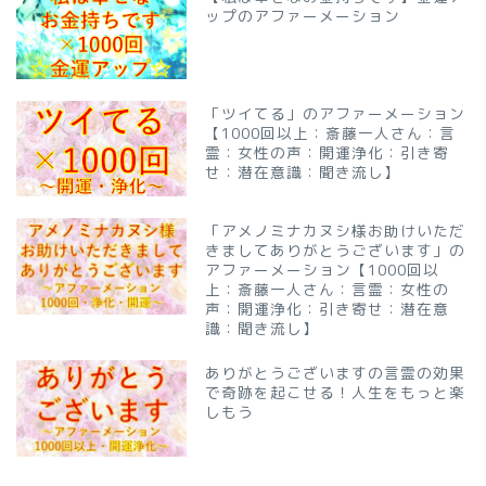
ップのアファーメーション
「ツイてる」のアファーメーション
【1000回以上：斎藤一人さん：言
霊：女性の声：開運浄化：引き寄
せ：潜在意識：聞き流し】
「アメノミナカヌシ様お助けいただ
きましてありがとうございます」の
アファーメーション【1000回以
上：斎藤一人さん：言霊：女性の
声：開運浄化：引き寄せ：潜在意
識：聞き流し】
ありがとうございますの言霊の効果
で奇跡を起こせる！人生をもっと楽
しもう