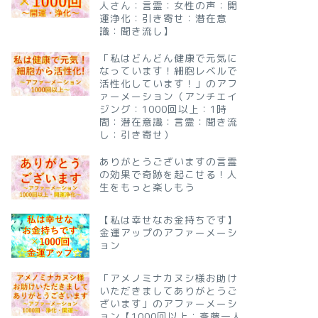
人さん：言霊：女性の声：開
運浄化：引き寄せ：潜在意
識：聞き流し】
「私はどんどん健康で元気に
なっています！細胞レベルで
活性化しています！」のアフ
ァーメーション（アンチエイ
ジング：1000回以上：1時
間：潜在意識：言霊：聞き流
し：引き寄せ）
ありがとうございますの言霊
の効果で奇跡を起こせる！人
生をもっと楽しもう
【私は幸せなお金持ちです】
金運アップのアファーメーシ
ョン
「アメノミナカヌシ様お助け
いただきましてありがとうご
ざいます」のアファーメーシ
ョン【1000回以上：斎藤一人