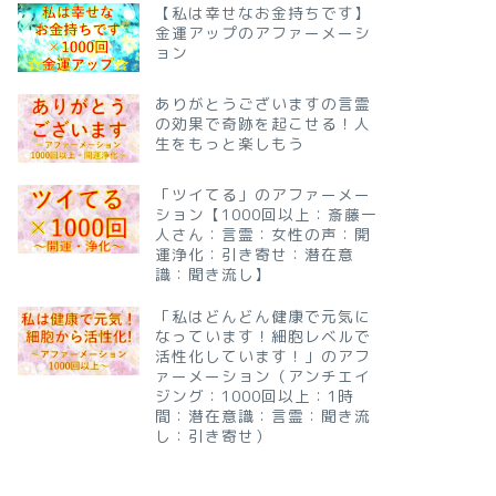
【私は幸せなお金持ちです】
金運アップのアファーメーシ
ョン
ありがとうございますの言霊
の効果で奇跡を起こせる！人
生をもっと楽しもう
「ツイてる」のアファーメー
ション【1000回以上：斎藤一
人さん：言霊：女性の声：開
運浄化：引き寄せ：潜在意
識：聞き流し】
「私はどんどん健康で元気に
なっています！細胞レベルで
活性化しています！」のアフ
ァーメーション（アンチエイ
ジング：1000回以上：1時
間：潜在意識：言霊：聞き流
し：引き寄せ）