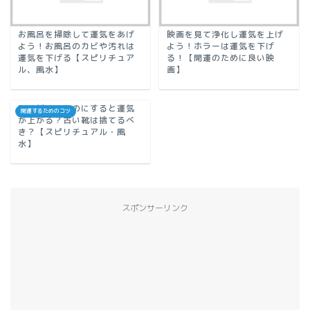
お風呂を掃除して運気をあげ
映画を見て浄化し運気を上げ
よう！お風呂のカビや汚れは
よう！ホラーは運気を下げ
運気を下げる【スピリチュア
る！【開運のために良い映
ル、風水】
画】
靴を新しいものにすると運気
開運するためのコツ
が上がる？古い靴は捨てるべ
き？【スピリチュアル・風
水】
スポンサーリンク