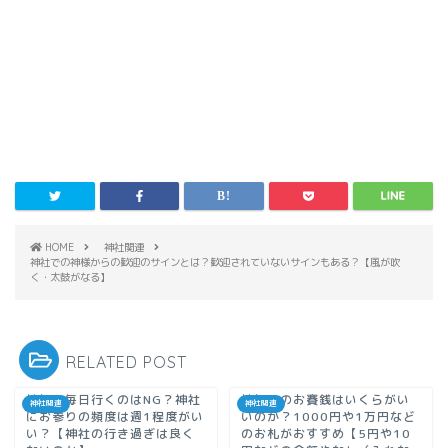
HOME
神社関連
神社での神様からの歓迎のサインとは？歓迎されていないサインもある？【風が吹
く・太鼓がなる】
RELATED POST
神社に毎日行くのはNG？神社
神社でのお賽銭はいくらがい
神社関連
神社関連
にお参りの頻度は週1程度がい
いのか？1000円や1万円など
い？【神社の行き過ぎは良く
のお札がおすすめ【5円や10