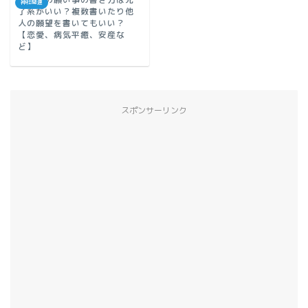
神社関連
了系がいい？複数書いたり他
人の願望を書いてもいい？
【恋愛、病気平癒、安産な
ど】
スポンサーリンク