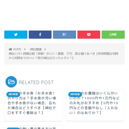
HOME
神社関連
神社に行く時間は朝（早朝）がいい！昼間、夕方、夜は避けるべき【参拝時間は何時
から何時までがいい？夜の神社は行っちゃダメ？】
RELATED POST
神社での手水舎（お手水舎）
神社でのお賽銭はいくらがい
神社関連
神社関連
のやり方は？手水舎が汚い場
いのか？1000円や1万円など
合や手水舎がない場合、忘れ
のお札がおすすめ【5円や10
た場合はどうすべき【神社で
円などの金額やなし（入れな
口をすすぐ意味は？】
い）のはありか？】
絵馬での願い事の書き方は完