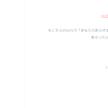
no
※こちらのnoteで「あなたのあら
良かった
ス