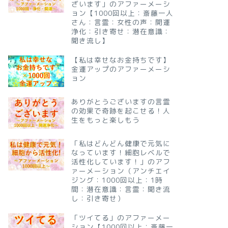
ざいます」のアファーメーシ
ョン【1000回以上：斎藤一人
さん：言霊：女性の声：開運
浄化：引き寄せ：潜在意識：
聞き流し】
【私は幸せなお金持ちです】
金運アップのアファーメーシ
ョン
ありがとうございますの言霊
の効果で奇跡を起こせる！人
生をもっと楽しもう
「私はどんどん健康で元気に
なっています！細胞レベルで
活性化しています！」のアフ
ァーメーション（アンチエイ
ジング：1000回以上：1時
間：潜在意識：言霊：聞き流
し：引き寄せ）
「ツイてる」のアファーメー
ション【1000回以上：斎藤一