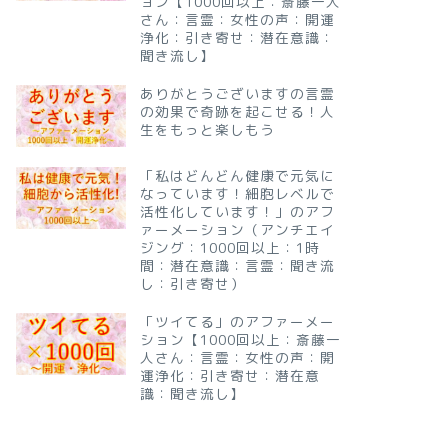
ョン【1000回以上：斎藤一人
さん：言霊：女性の声：開運
浄化：引き寄せ：潜在意識：
聞き流し】
ありがとうございますの言霊
の効果で奇跡を起こせる！人
生をもっと楽しもう
「私はどんどん健康で元気に
なっています！細胞レベルで
活性化しています！」のアフ
ァーメーション（アンチエイ
ジング：1000回以上：1時
間：潜在意識：言霊：聞き流
し：引き寄せ）
「ツイてる」のアファーメー
ション【1000回以上：斎藤一
人さん：言霊：女性の声：開
運浄化：引き寄せ：潜在意
識：聞き流し】