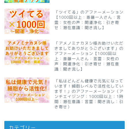
「ツイてる」のアファーメーション
【1000回以上：斎藤一人さん：言
霊：女性の声：開運浄化：引き寄
せ：潜在意識：聞き流し】
「アメノミナカヌシ様お助けいただ
きましてありがとうございます」の
アファーメーション【1000回以
上：斎藤一人さん：言霊：女性の
声：開運浄化：引き寄せ：潜在意
識：聞き流し】
「私はどんどん健康で元気になって
います！細胞レベルで活性化してい
ます！」のアファーメーション（ア
ンチエイジング：1000回以上：1時
間：潜在意識：言霊：聞き流し：引
き寄せ）
カテゴリー