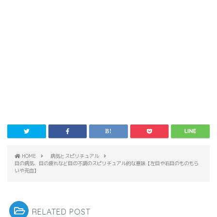
HOME
病気とスピリチュアル
目の病気、目の疲れなど目の不調のスピリチュアル的な意味【左目や右目のものもら
いや充血】
RELATED POST