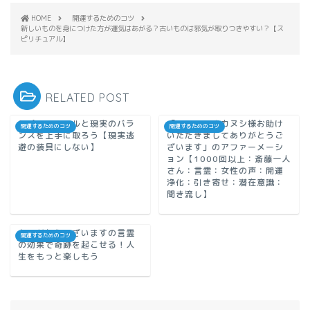
HOME
開運するためのコツ
新しいものを身につけた方が運気はあがる？古いものは邪気が取りつきやすい？【ス
ピリチュアル】
RELATED POST
スピリチュアルと現実のバラ
「アメノミナカヌシ様お助け
開運するためのコツ
開運するためのコツ
ンスを上手に取ろう【現実逃
いただきましてありがとうご
避の装具にしない】
ざいます」のアファーメーシ
ョン【1000回以上：斎藤一人
さん：言霊：女性の声：開運
浄化：引き寄せ：潜在意識：
聞き流し】
ありがとうございますの言霊
開運するためのコツ
の効果で奇跡を起こせる！人
生をもっと楽しもう