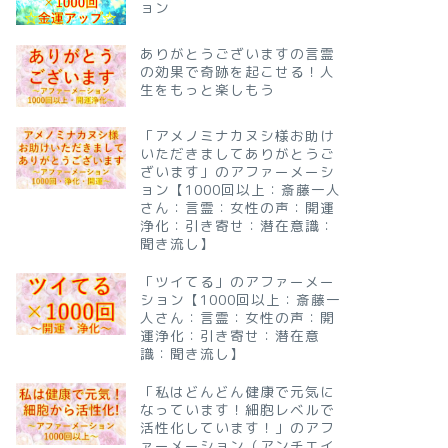
ョン
ありがとうございますの言霊
の効果で奇跡を起こせる！人
生をもっと楽しもう
「アメノミナカヌシ様お助け
いただきましてありがとうご
ざいます」のアファーメーシ
ョン【1000回以上：斎藤一人
さん：言霊：女性の声：開運
浄化：引き寄せ：潜在意識：
聞き流し】
「ツイてる」のアファーメー
ション【1000回以上：斎藤一
人さん：言霊：女性の声：開
運浄化：引き寄せ：潜在意
識：聞き流し】
「私はどんどん健康で元気に
なっています！細胞レベルで
活性化しています！」のアフ
ァーメーション（アンチエイ