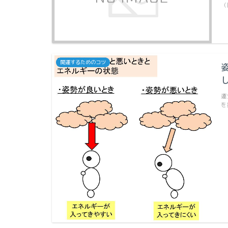
（
開運するためのコツ
運
を