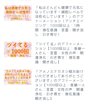
「私はどんどん健康で元気に
なっています！細胞レベルで
活性化しています！」のアフ
ァーメーション（アンチエイ
ジング：1000回以上：1時
間：潜在意識：言霊：聞き流
し：引き寄せ）
「ツイてる」のアファーメー
ション【1000回以上：斎藤一
人さん：言霊：女性の声：開
運浄化：引き寄せ：潜在意
識：聞き流し】
「アメノミナカヌシ様お助け
いただきましてありがとうご
ざいます」のアファーメーシ
ョン【1000回以上：斎藤一人
さん：言霊：女性の声：開運
浄化：引き寄せ：潜在意識：
聞き流し】