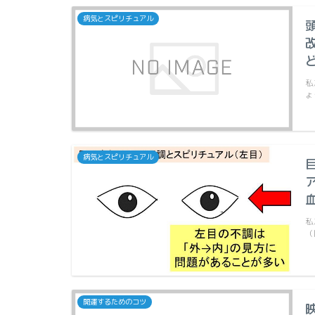
病気とスピリチュアル
私
ょ
病気とスピリチュアル
私
（
開運するためのコツ