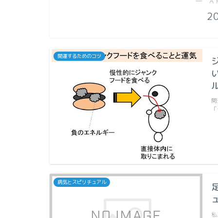
― A
2
開運するためのコツ
開
「
病気とスピリチュアル
私