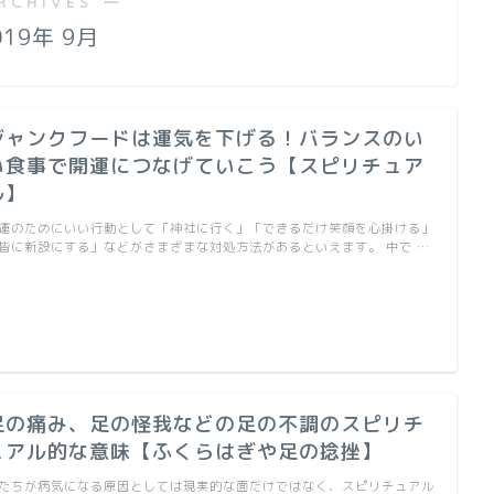
RCHIVES ―
019年 9月
ジャンクフードは運気を下げる！バランスのい
い食事で開運につなげていこう【スピリチュア
ル】
運のためにいい行動として「神社に行く」「できるだけ笑顔を心掛ける」
皆に新設にする」などがさまざまな対処方法があるといえます。 中で …
足の痛み、足の怪我などの足の不調のスピリチ
ュアル的な意味【ふくらはぎや足の捻挫】
たちが病気になる原因としては現実的な面だけではなく、スピリチュアル