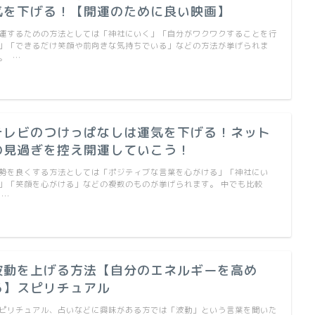
気を下げる！【開運のために良い映画】
運するための方法としては「神社にいく」「自分がワクワクすることを行
」「できるだけ笑顔や前向きな気持ちでいる」などの方法が挙げられま
。 …
テレビのつけっぱなしは運気を下げる！ネット
の見過ぎを控え開運していこう！
勢を良くする方法としては「ポジティブな言葉を心がける」「神社にい
」「笑顔を心がける」などの複数のものが挙げられます。 中でも比較
 …
波動を上げる方法【自分のエネルギーを高め
る】スピリチュアル
ピリチュアル、占いなどに興味がある方では「波動」という言葉を聞いた