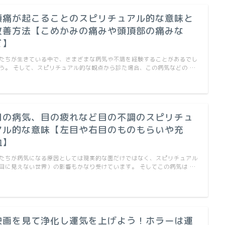
頭痛が起こることのスピリチュアル的な意味と
改善方法【こめかみの痛みや頭頂部の痛みな
ど】
たちが生きている中で、さまざまな病気や不調を経験することがあるでし
う。 そして、スピリチュアル的な観点から診た場合、この病気などの …
目の病気、目の疲れなど目の不調のスピリチュ
アル的な意味【左目や右目のものもらいや充
血】
たちが病気になる原因としては現実的な面だけではなく、スピリチュアル
目に見えない世界）の影響もかなり受けています。 そしてこの病気は …
映画を見て浄化し運気を上げよう！ホラーは運