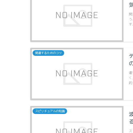
開
う
す
開運するためのコツ
運
く
的
スピリチュアルの知識
ス