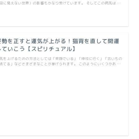
目に見えない世界）の影響もかなり受けています。 そしてこの病気は …
姿勢を正すと運気が上がる！猫背を直して開運
していこう【スピリチュアル】
気を上げるための方法としては「笑顔でいる」「神社に行く」「古いもの
捨てる」などさまざまなことが挙げられます。 このようにいくつかあ …