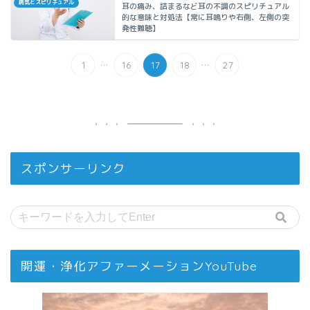
病気とスピリチュアル
耳の痛み、詰まるなど耳の不調のスピリチュアル
的な意味と対処法【常に耳鳴りや右側、左側の突
発性難聴】
...
...
1
16
17
18
27
スポンサーリンク
開運・浄化アファーメーションYouTube