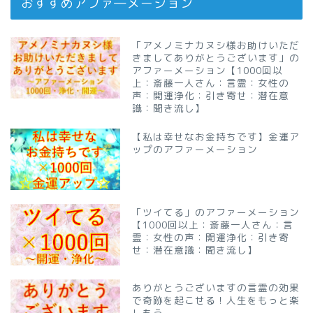
おすすめアファ―メーション
「アメノミナカヌシ様お助けいただ
きましてありがとうございます」の
アファーメーション【1000回以
上：斎藤一人さん：言霊：女性の
声：開運浄化：引き寄せ：潜在意
識：聞き流し】
【私は幸せなお金持ちです】金運ア
ップのアファーメーション
「ツイてる」のアファーメーション
【1000回以上：斎藤一人さん：言
霊：女性の声：開運浄化：引き寄
せ：潜在意識：聞き流し】
ありがとうございますの言霊の効果
で奇跡を起こせる！人生をもっと楽
しもう