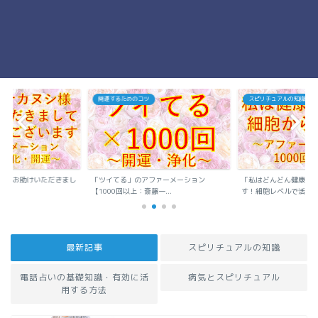
開運するためのコツ
スピリチュアルの知識
シ様お助けいただきまし
「私はどんどん健康で
「ツイてる」のアファーメーション
..
す！細胞レベルで活性..
【1000回以上：斎藤一...
最新記事
スピリチュアルの知識
電話占いの基礎知識・有効に活
病気とスピリチュアル
用する方法